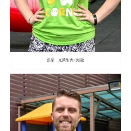
凱蒂．克萊耐克 (美國)