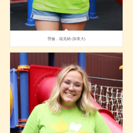
勞倫．福克納 (加拿大)