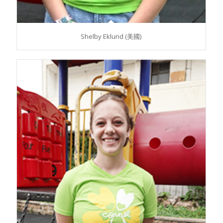
Shelby Eklund (美國)