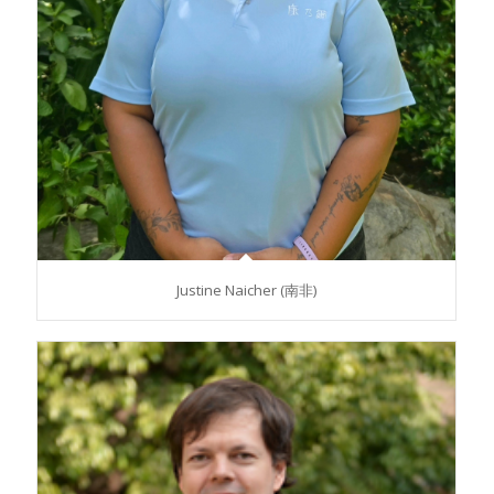
Justine Naicher (南非)