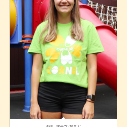
達娜．諾夫克 (加拿大)