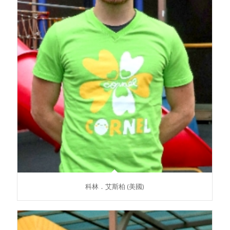
科林．艾斯柏 (美國)