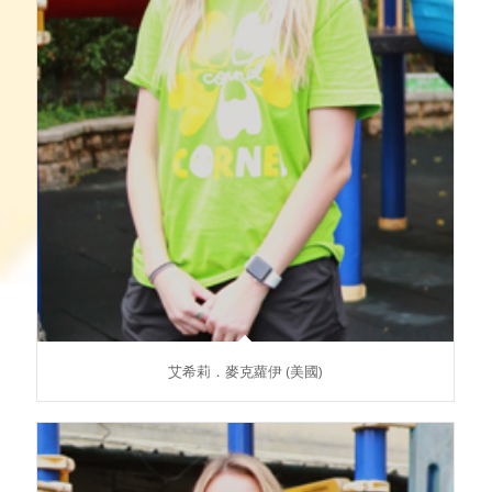
艾希莉．麥克蘿伊 (美國)