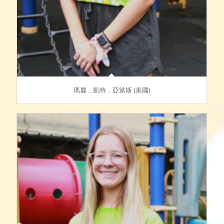
瑪麗．凱特．亞當斯 (美國)