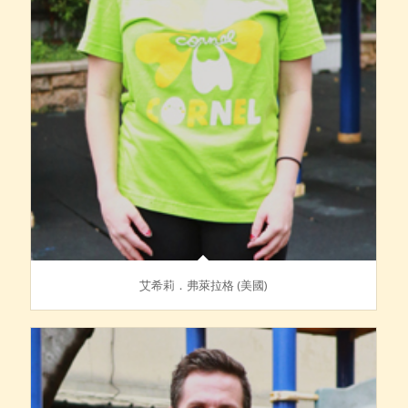
艾希莉．弗萊拉格 (美國)