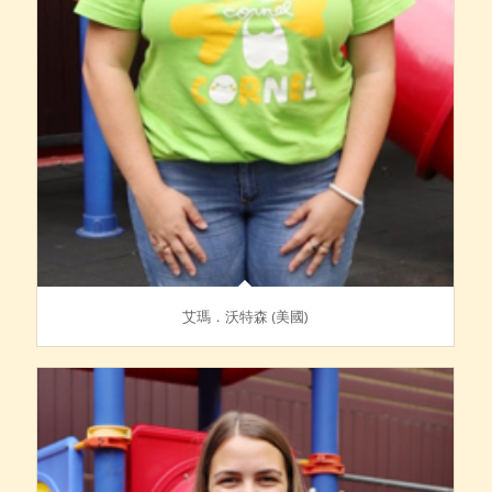
艾瑪．沃特森 (美國)