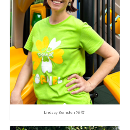
Lindsay Bernsten (美國)