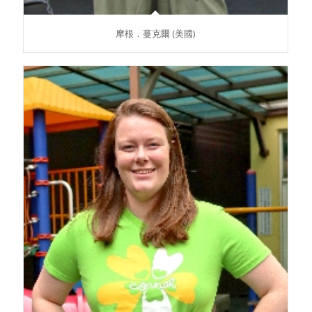
摩根．蔓克爾 (美國)