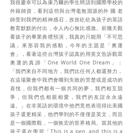
我很慶幸可以為康乃爾的學生聘請到國際學校的
外籍師資，看到這些與台灣毫無淵源的外 國 老
師受到我們的精神感召，孜孜矻矻為孩子的英語
教育默默的付出，令人內心無比感激。前幾天觀
看孩子的畢業典禮預演，我真的只能用「不可思
議」來形容我的感動，今年的主題是「奧運
會」，看著這些台灣孩子認真的用英文告訴觀眾
奧運的真諦「One World One Dream」：
「我們來自不同地方，我們比任何人都還努力，
在這場聚會中我們會嚐到失敗的苦楚或是成功的
喜悅，但我們都有一個共同的夢，我們相互競
爭，但我們也相親相愛，我們的友誼永永遠
遠。」在非英語的環境中他們竟然表現得比美國
孩子還更精采，他們學到的不僅僅是英文，而且
是一個國際觀，一個恢宏的世界格局。當其他的
孩子還在學習「This is a pen, and this is a