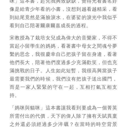
咪」這本書，起先我興致缺缺，覺得光看書名好
像是給青少年看的小書，沒想到越看越精采，看
到結尾竟然是滿臉淚水，在婆娑的淚光中我似乎
看到自己陪著爾康爾嘉成長的過程。
宋教授為了栽培女兒成為偉大的音樂家，不得不
當起小留學生的媽媽，看著書中母女之間魂兮夢
繫的思念，我很慶幸自己把孩子留在身邊，看著
他們長大，陪著他們度過多少充滿歡笑，但也充
滿挑戰的日子。人生如此短暫，我很高興當孩子
最需要我們的時候，我們沒有把孩子送出國門，
而是一家人緊緊的守在一起，互相打氣互相支
持。
「媽咪與貓咪」這本書讓我看到要成為一個菁英
所需付出的代價，天下的偉人除了擁有天賦異稟
之外還必須經過多少淬礪？在當時的時空背景