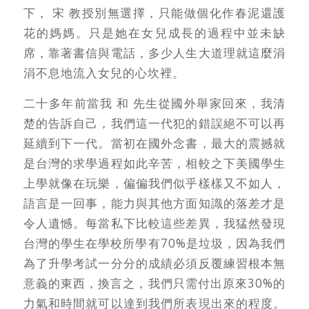
下， 宋 教授別無選擇，只能做個化作春泥還護
花的媽媽。只是她在女兒成長的過程中並未缺
席，靠著書信與電話，多少人生大道理就這麼涓
涓不息地流入女兒的心坎裡。
二十多年前當我 和 先生從國外舉家回來，我清
楚的告訴自己，我們這一代犯的錯誤絕不可以再
延續到下一代。當初在國外念書，最大的震撼就
是台灣的求學過程如此辛苦，相較之下美國學生
上學就像在玩樂，偏偏我們似乎樣樣又不如人，
語言是一回事，能力與其他方面知識的落差才是
令人遺憾。每當私下比較這些差異，我猛然發現
台灣的學生在學校所學有70%是垃圾，因為我們
為了升學考試一分分的成績必須反覆練習根本無
意義的東西，換言之，我們只需付出原來30%的
力氣和時間就可以達到我們所表現出來的程度。