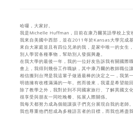
哈囉，大家好。
我是Michelle Huffman，目前在康乃爾英語學校
我來自美國中西部，並在2011年於Kansas大學
來自大家庭並且有四位兄弟的我，是家中唯一的女生
別人學習各種事物，幫助別人發掘興趣。
在我大學的最後一年，我的一位好友告訴我有關國際
會上，我得到幾份工作職缺，其中康乃爾的教師職位
相信搬到台灣是我這輩子做過最棒的決定之一，我第
明德擁有收穫滿滿的一年。然而後來，我還是希望能
除了教學之外，我對於到不同國家旅行、了解異國文
很享受與朋友一同吃晚餐、拓展人際關係。
我每天都努力成為個能讓孩子們充分展現自我的老師
我也尊重他們想成為多種語言者的目標，而我也將盡