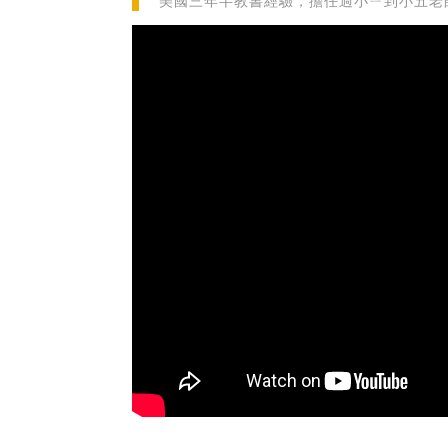
美國三年半教書經驗，擔任過小ㄧ到小五老