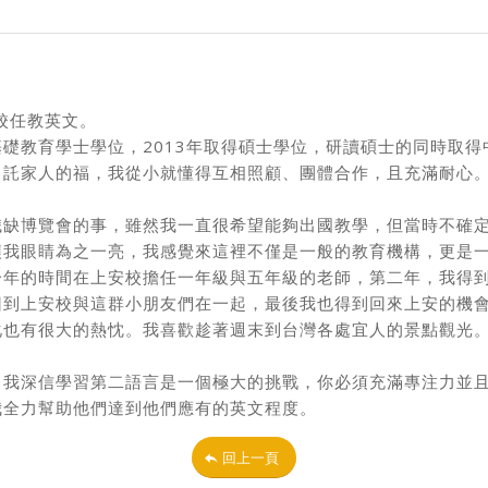
上安校任教英文。
完成基礎教育學士學位，2013年取得碩士學位，研讀碩士的同時取
，託家人的福，我從小就懂得互相照顧、團體合作，且充滿耐心
職缺博覽會的事，雖然我一直很希望能夠出國教學，但當時不確
讓我眼睛為之一亮，我感覺來這裡不僅是一般的教育機構，更是
一年的時間在上安校擔任一年級與五年級的老師，第二年，我得
回到上安校與這群小朋友們在一起，最後我也得到回來上安的機
化也有很大的熱忱。我喜歡趁著週末到台灣各處宜人的景點觀光
。我深信學習第二語言是一個極大的挑戰，你必須充滿專注力並
我全力幫助他們達到他們應有的英文程度。
回上一頁