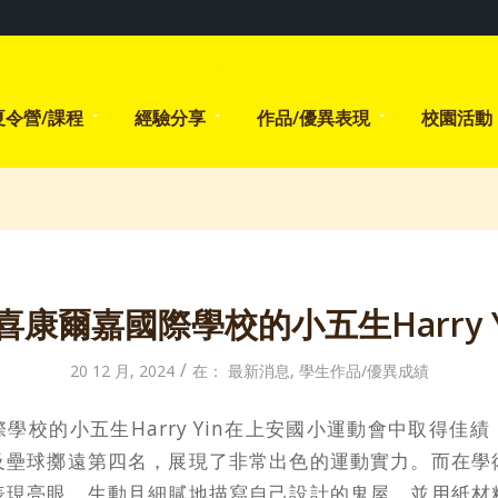
夏令營/課程
經驗分享
作品/優異表現
校園活動
喜康爾嘉國際學校的小五生Harry Y
/
20 12 月, 2024
在：
最新消息
,
學生作品/優異成績
學校的小五生Harry Yin在上安國小運動會中取得佳
及壘球擲遠第四名，展現了非常出色的運動實力。而在學
表現亮眼，生動且細膩地描寫自己設計的鬼屋，並用紙材