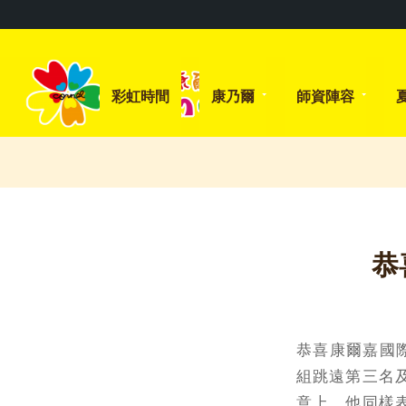
彩虹時間
康乃爾
師資陣容
恭
恭喜康爾嘉國際
組跳遠第三名
意上，他同樣