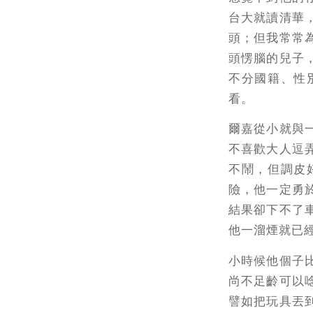
台大就讀清華
頭；但我常常
頭愣腦的兒子
不分國籍、性
看。
爾嘉從小就與
不喜歡大人逗
不鬧，但調皮
險，他一定勇
結果卻下不了
他一溜煙就已
小時候他個子
尚不足齡可以
譬如把玩具丟