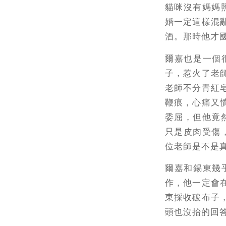
貓咪沒有媽媽
婚一定這樣混
酒。那時他才
爾嘉也是一個
子，惹火了老
老師不分青紅
鞭痕，心痛又
委屈，但他竟
只是皮肉受傷
位老師是不是
爾嘉和錫東幾
作，他一定會
東採收破布子
頭也沒抬的回答