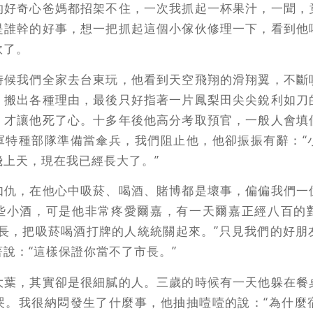
的好奇心爸媽都招架不住，一次我抓起一杯果汁，一聞，
是誰幹的好事，想一把抓起這個小傢伙修理一下，看到他
軟了。
時候我們全家去台東玩，他看到天空飛翔的滑翔翼，不斷
，搬出各種理由，最後只好指著一片鳳梨田尖尖銳利如刀
，才讓他死了心。十多年後他高分考取預官，一般人會填
軍特種部隊準備當傘兵，我們阻止他，他卻振振有辭：“
飛上天，現在我已經長大了。”
如仇，在他心中吸菸、喝酒、賭博都是壞事，偏偏我們一
些小酒，可是他非常疼愛爾嘉，有一天爾嘉正經八百的
市長，把吸菸喝酒打牌的人統統關起來。”只見我們的好朋
說：“這樣保證你當不了市長。”
大葉，其實卻是很細膩的人。三歲的時候有一天他躲在餐
哭。我很納悶發生了什麼事，他抽抽噎噎的說：“為什麼