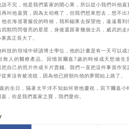
也說不完，他是我們葉家的開心果，所以從小我們叫他嘉
以再叫他嘉寶，因為太幼稚了，但我們想來想去，想不出
。他在海巡署服役的時候，我和錫東去探望他，遠遠看到
右四顆閃閃發亮的星星，身後還跟著幾個士兵，威武的走
心果真正長大了。
物科技的領域中研讀博士學位，他的計畫是有一天可以成
世救人的醫療產品。回憶當爾嘉7歲的時候成天想做生
以把自己的照片作成卡片賣錢。我們一直把這件事當作笑
夢從來沒有被澆熄，因為他已經朝向他的夢開始上路了。
是爾嘉的生日，隔著太平洋不知如何替他慶祝，寫下爾嘉小
爾嘉，你是我們葉家之寶，我們愛你。
y