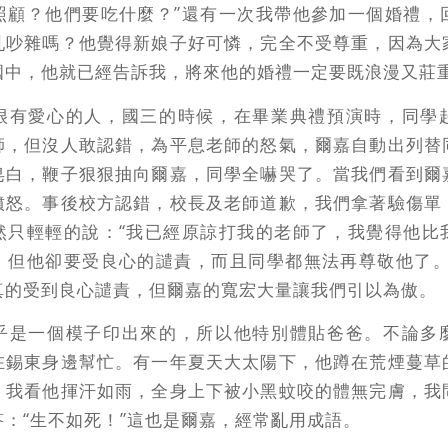
照顧？他們要吃什麼？”還有一次我帶他參加一個婚禮，
亂吵雜嗎？他覺得新娘子好可憐，完全不受尊重，因為大
國中，他就已經告訴我，將來他的婚禮一定要既浪漫又莊
很有愛心的人，國三的時候，在畢業典禮預演時，同學
師，但沒人敢認錯，為平息老師的怒氣，爾嘉自動出列替
皂白，鞭子狠狠抽向爾嘉，同學全嚇哭了。當我們看到爾
憤怒。事後校方認錯，校長及老師道歉，我們拿著驗傷單
然只輕輕的說：“我已經原諒打我的老師了，我覺得他比
，但他卻要受良心的譴責，而且同學都無法再尊敬他了。
真的受到良心譴責，但爾嘉的寬宏大量讓我們引以為傲。
乎是一個模子印出來的，所以他特別體貼爸爸。不論多
在錫東身邊幫忙。有一年夏天大太陽下，他蹲在荒煙蔓草
，我看他揮汗如雨，全身上下被小黑蚊咬的體無完膚，我
：“生不如死！”這也是爾嘉，經常亂用成語。