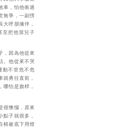
煞車，怕他衝過
世無爭，一副愣
長大呼朋擁伴，
甚至把他當兒子
子，因為他從來
話。他從來不哭
運動不管危不危
車就勇往直前，
，哪怕是旗桿，
。
是很懊惱，原來
小點子就很多，
在棉被底下用燈