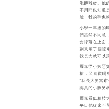
泡孵雞蛋。他
不用問也知道
臉，我的手也
小學一年級的
們當然不同意
會降落在上面
刻意填了個陸
我長大就可以
爾嘉從小嫉惡
槍，又喜歡喝
“我長大要當
認真的小臉笑著
爾嘉看似粗枝
平日他從來不