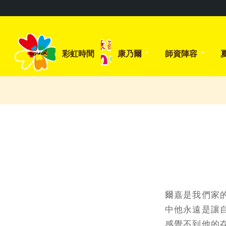
彩虹時間
康乃爾
師資陣容
爾嘉是我們家
中他永遠是讓
感覺不到他的