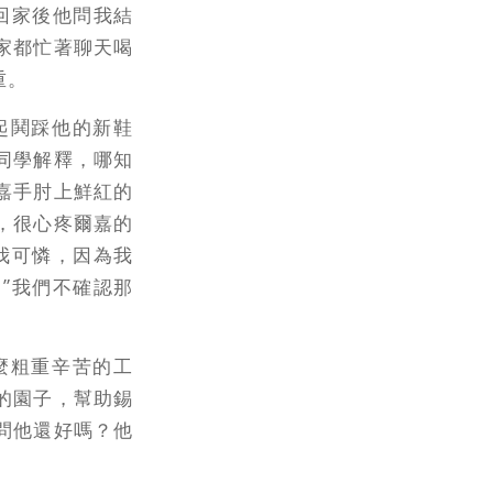
回家後他問我結
家都忙著聊天喝
重。
起鬨踩他的新鞋
同學解釋，哪知
嘉手肘上鮮紅的
，很心疼爾嘉的
我可憐，因為我
”我們不確認那
麼粗重辛苦的工
的園子，幫助錫
問他還好嗎？他