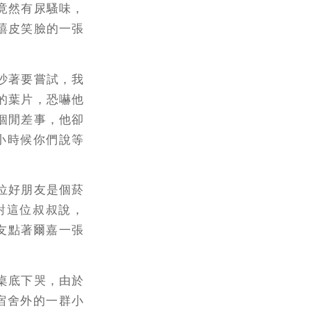
竟然有尿騷味，
嘻皮笑臉的一張
吵著要嘗試，我
的葉片，恐嚇他
個閒差事，他卻
小時候你們說等
位好朋友是個菸
對這位叔叔說，
友點著爾嘉一張
桌底下哭，由於
宿舍外的一群小