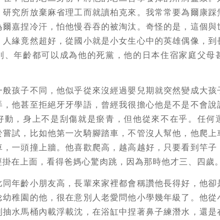
，研究所放棄麻省理工而就讀柏克來。我常常要為爾康踩
為爾嘉捏冷汗，怕他慢吞吞的被淘汰。奇怪的是，這個與
，人緣竟然超好，從國小就是小女生心中的英雄偶像，到
別、年齡都可以成為他的死黨，他的日本住宿家庭父母
一般孩子不同，他似乎從來沒經過嬰兒期就突然變成大孩
弄，他甚至拒絕牙牙學語，曾經我很擔心他是不是不會說
好動，身上不是刮傷就是瘀青，但他從來不在乎。任何
於嘗試，比如他第一次騎腳踏車，不管沒人幫他，他爬上
車，一頭撞上牆。他喜歡爬高，越高越好，只要看到竿子
經掛在上面，看得爸媽心驚肉跳，因為那時他才三、四歲
比同年齡小朋友高，長輩來家裡都會稱讚他長得好，他卻
唸幼稚園的他，很在意別人老愛問他小學幾年級了。他從
到抽水馬桶內載浮載沈，在浴缸中捏著鼻子練潛水，還是