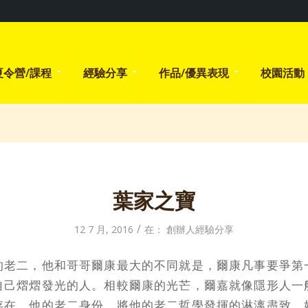
夏令營/課程
經驗分享
作品/優異表現
校園活動
葉家之寶
/
12 7 月, 2016
在：
創辦人經驗分享
的老二，他和哥哥爾康最大的不同就是，爾康凡事要爭第
自己熠熠發光的人。相較爾康的光芒，爾嘉就像隱形人一
存在，他的老二身份，將他的老二哲學發揮的淋漓盡致。