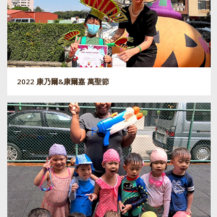
2022 康乃爾&康爾嘉 萬聖節