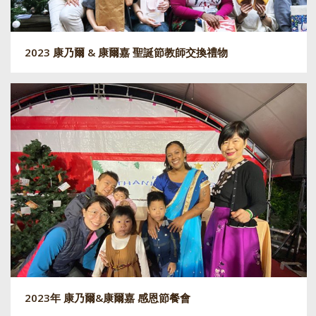
2023 康乃爾 & 康爾嘉 聖誕節教師交換禮物
2023年 康乃爾&康爾嘉 感恩節餐會