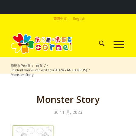
繁體中文
English
您現在的位置：
首頁
/
/
Student work-Star writers (SHANG AN CAMPUS)
/
Monster Story
Monster Story
30 11 月, 2023