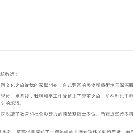
外籍教師！
台灣文化之旅從我的家鄉開始，台式豐富的美食和藝術場景深深
士學位。畢業後，我與和平工作隊踏上了變革之旅，前往利比里
深刻的認識。
學院攻讀了教育和社會影響力的商業雙碩士學位。憑藉這些跨學
da》漫畫系列，這部漫畫講述了一個年輕的非洲女孩移民到黎巴嫩，