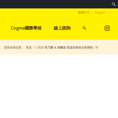
繁體中文
English
Cognia國際學校
線上諮詢
您現在的位置：
首頁
/
/
2023 康乃爾 & 康爾嘉 聖誕節教師交換禮物
/
8