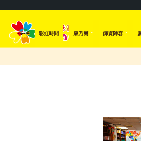
彩虹時間
康乃爾
師資陣容