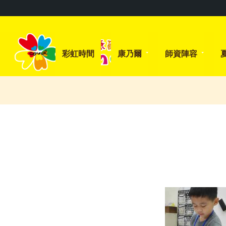
彩虹時間
康乃爾
師資陣容