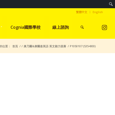
繁體中文
English
Cognia國際學校
線上諮詢
的位置：
首頁
/
/
康乃爾&康爾嘉英語 英文聽力競賽
/
P1050107 (535×800)