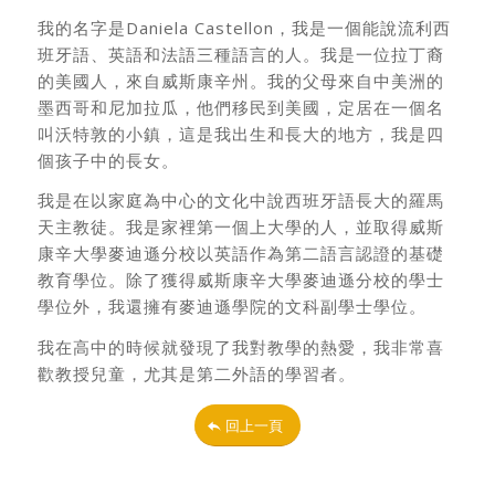
我的名字是Daniela Castellon，我是一個能說流利西
班牙語、英語和法語三種語言的人。
我是一位拉丁裔
的美國人，來自威斯康辛州。我的父母來自中美洲的
墨西哥和尼加拉瓜，
他們移民到美國，定居在一個名
叫沃特敦的小鎮，這是我出生和長大的地方，我是四
個孩
子中的長女。
我是在以家庭為中心的文化中說西班牙語長大的羅馬
天主教徒。我是家裡第
一個上大學的人，並取得威斯
康辛大學麥迪遜分校以英語作為第二語言認證的基礎
教育學
位。除了獲得威斯康辛大學麥迪遜分校的學士
學位外，我還擁有麥迪遜學院的文科副學士
學位。
我在高中的時候就發現了我對教學的熱愛，我非常喜
歡教授兒童，尤其是第二外語
的學習者。
回上一頁