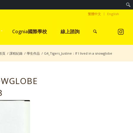
繁體中文
English
Cognia國際學校
線上諮詢
首頁
/
課程紀錄
/
學生作品
/
G4_Tigers_Justine：If I lived in a snowglobe
NOWGLOBE
3