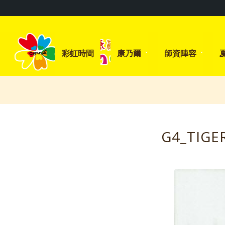
彩虹時間
康乃爾
師資陣容
G4_TIGE