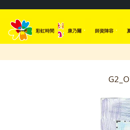
彩虹時間
康乃爾
師資陣容
G2_O