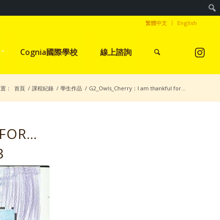
繁體中文
English
Cognia國際學校
線上諮詢
位置：
首頁
/
課程紀錄
/
學生作品
/
G2_Owls_Cherry：I am thankful for…
 FOR…
3