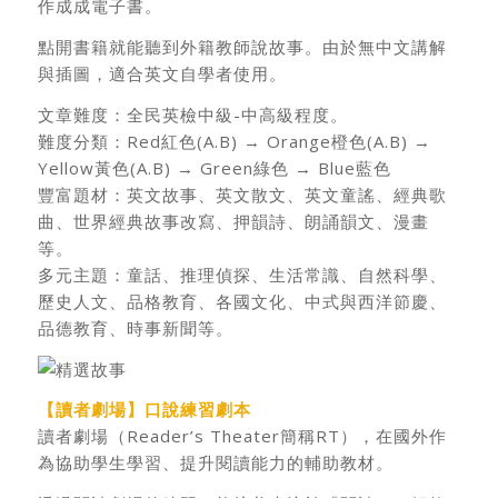
作成成電子書。
點開書籍就能聽到外籍教師說故事。由於無中文講解
與插圖，適合英文自學者使用。
文章難度：全民英檢中級-中高級程度。
難度分類：Red紅色(A.B) → Orange橙色(A.B) →
Yellow黃色(A.B) → Green綠色 → Blue藍色
豐富題材：英文故事、英文散文、英文童謠、經典歌
曲、世界經典故事改寫、押韻詩、朗誦韻文、漫畫
等。
多元主題：童話、推理偵探、生活常識、自然科學、
歷史人文、品格教育、各國文化、中式與西洋節慶、
品德教育、時事新聞等。
【讀者劇場】口說練習劇本
讀者劇場（Reader’s Theater簡稱RT），在國外作
為協助學生學習、提升閱讀能力的輔助教材。