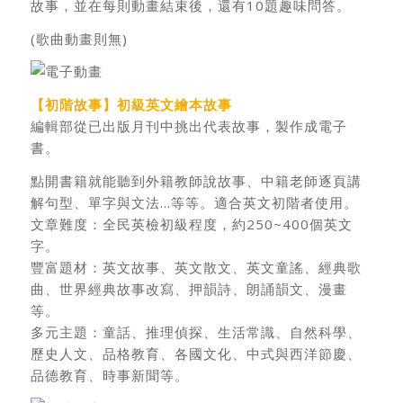
故事，並在每則動畫結束後，還有10題趣味問答。
(歌曲動畫則無)
【初階故事】初級英文繪本故事
編輯部從已出版月刊中挑出代表故事，製作成電子
書。
點開書籍就能聽到外籍教師說故事、中籍老師逐頁講
解句型、單字與文法…等等。適合英文初階者使用。
文章難度：全民英檢初級程度，約250~400個英文
字。
豐富題材：英文故事、英文散文、英文童謠、經典歌
曲、世界經典故事改寫、押韻詩、朗誦韻文、漫畫
等。
多元主題：童話、推理偵探、生活常識、自然科學、
歷史人文、品格教育、各國文化、中式與西洋節慶、
品德教育、時事新聞等。