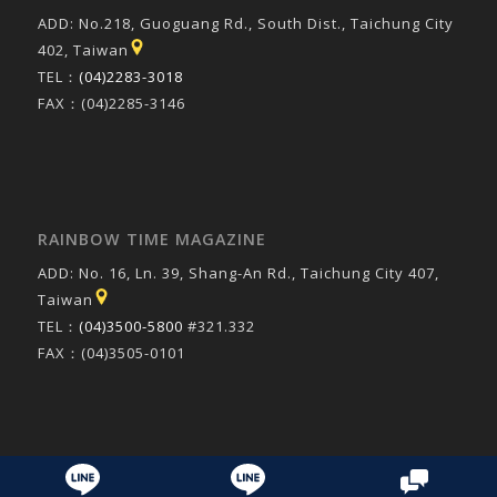
ADD: No.218, Guoguang Rd., South Dist., Taichung City
402, Taiwan
TEL：
(04)2283-3018
FAX：(04)2285-3146
RAINBOW TIME MAGAZINE
ADD: No. 16, Ln. 39, Shang-An Rd., Taichung City 407,
Taiwan
TEL：
(04)3500-5800
#321.332
FAX：(04)3505-0101
© Copyright 2016 - 康乃爾英語股份有限公司
- made by
bouncin