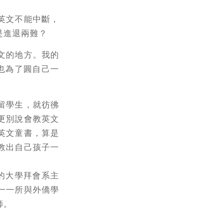
英文不能中斷，
是進退兩難？
文的地方。我的
也為了圓自己一
留學生，就彷彿
更別說會教英文
英文童書，算是
教出自己孩子一
的大學拜會系主
一一所與外僑學
師。