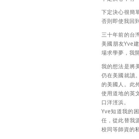
下定決心很簡
否則即使我回
三十年前的台
美國朋友Yv
場求學夢，我
我的想法是將
仍在美國就讀
的美國人。此
使用道地的英
口洋涇浜。
Yve知道我
任，從此替我
校同等師資的