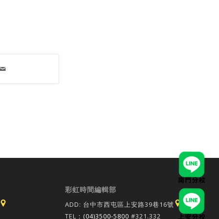
彩虹時間編輯部
ADD: 台中市西屯區上安路39巷16號
TEL：
(04)3500-5800
#321.332