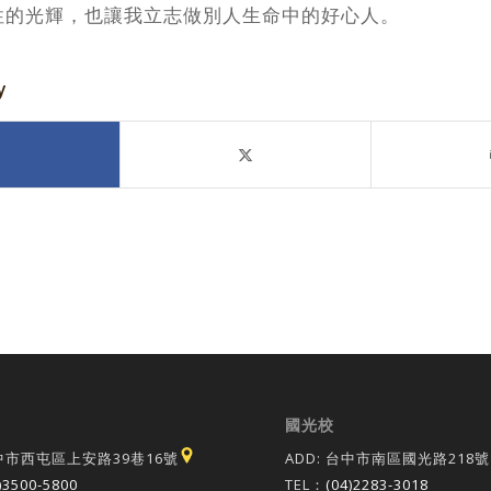
性的光輝，也讓我立志做別人生命中的好心人。
y
國光校
台中市西屯區上安路39巷16號
ADD: 台中市南區國光路218號
)3500-5800
TEL：
(04)2283-3018