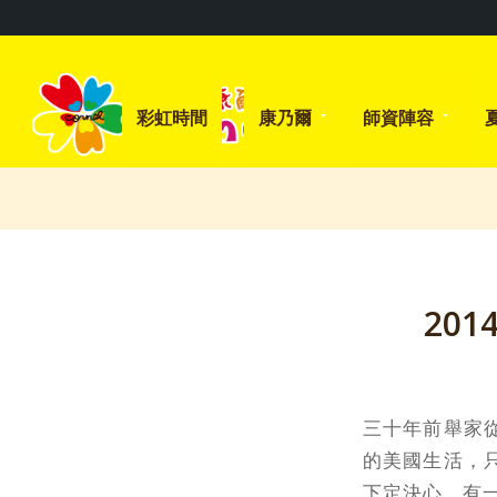
彩虹時間
康乃爾
師資陣容
20
三十年前舉家
的美國生活，
下定決心，有