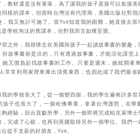
了，教材還是沒有著落，為了讓我的孩子直接可以銜接美
校同樣的課本，但當時台灣沒有代理商，美國出版社對我
趣，我又無計可施了。當Yve知道我的困難，她直接去當
然是學校淘汰的舊課本，但對我而言如獲至寶。
學習之外，我很懷念在美國與孩子一起讀故事書的樂趣，
，但故事書卻是活的，只有透過故事書，才能活化課堂上的
，她又擔負起找故事書的工作。只要是週末，她就開著車
國人常常利用家裡車庫出清舊東西，也因此成了我們最省
但我的學校長大了，從一個變四個，我的學生遍佈許多世
的孩子也長大了，一個哈佛畢業，拿著台灣護照，在華
足夠經驗，回台貢獻所學，另外一個即將完成柏克萊博士
書，完成了心願，也再到英國取得另外一個學位。我們一
位從不支薪的好朋友，Yve。