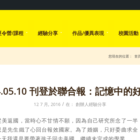
夏令營/課程
經驗分享
作品/優異表現
校園活動
您現在的位置：
首
14.05.10 刊登於聯合報：記憶中的
/
12 7 月, 2016
在：
創辦人經驗分享
從美返國，當時心不甘情不願，因為自己研究所念了一半
只是先生鐵了心回台報效國家。為了婚姻，只好委曲求全
一天我還是要帶著孩子回去美國，繼續未完成的學業。