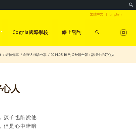
繁體中文
English
Cognia國際學校
線上諮詢
頁
/
經驗分享
/
創辦人經驗分享
/
2014.05.10 刊登於聯合報：記憶中的好心人
好心人
，孩子也酷愛他
，但是心中暗暗