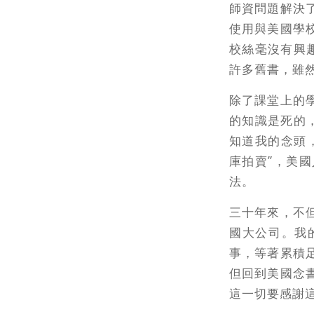
師資問題解決
使用與美國學
校絲毫沒有興
許多舊書，雖
除了課堂上的
的知識是死的
知道我的念頭
庫拍賣”，美
法。
三十年來，不
國大公司。我
事，等著累積
但回到美國念
這一切要感謝這