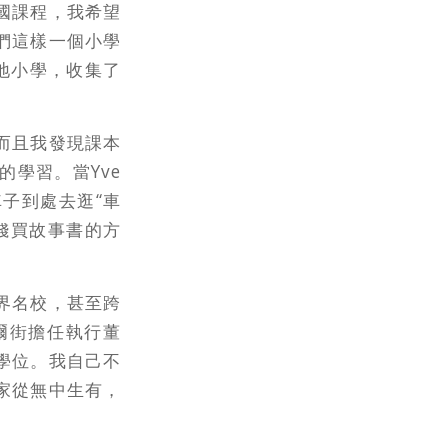
國課程，我希望
們這樣一個小學
地小學，收集了
而且我發現課本
學習。當Yve
子到處去逛“車
錢買故事書的方
界名校，甚至跨
爾街擔任執行董
學位。我自己不
家從無中生有，