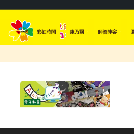
彩虹時間
康乃爾
師資陣容