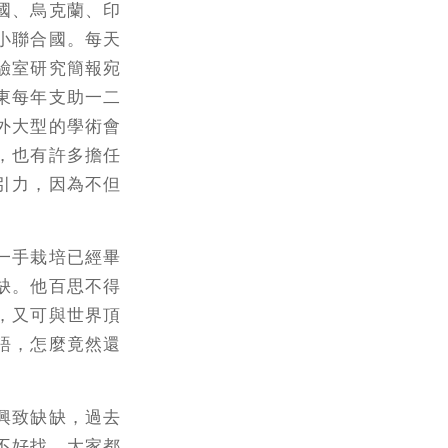
國、烏克蘭、印
小聯合國。每天
驗室研究簡報宛
東每年支助一二
外大型的學術會
，也有許多擔任
引力，因為不但
一手栽培已經畢
缺。他百思不得
，又可與世界頂
語，怎麼竟然還
興致缺缺，過去
不好找，大家都