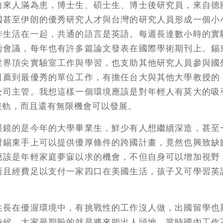
向來人滿為患，博士生、碩士生、博士後研究員，來自德
國甚至伊朗的優秀研究人才與台灣的研究人員形成一個小
作生活在一起，共通的語言是英語。每週長達數小時的實
術會議，每年也有許多篇論文發表在國際學術期刊上。錫
世界頂尖實驗室工作與學習，也支助其他研究人員參與國
引薦到最優秀的單位工作，有擔任台大與其他大學教授的
公司主管。我想這樣一個環境應該是對年輕人有莫大的吸
接軌，而且還有無限機會可以發展。
眼鏡的是今年的大學畢業生，鮮少有人想繼續深造，甚至
對錫東手上可以提供優厚條件的跨國計畫，竟然也興致缺
應該是年輕家庭夢寐以求的機會，不但自身可以增加視野
而且經費足以支付一家四口在美國生活，孩子又可學習英
生長在優渥環境中，有挑戰性的工作沒人做，出國留學也
時候，大家最期盼的就是將來能出人頭地，當時國內工作