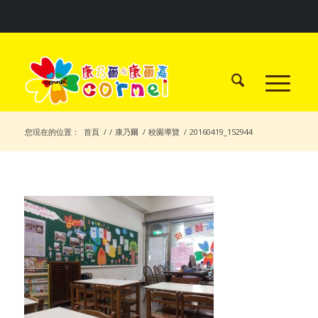
您現在的位置：
首頁
/
/
康乃爾
/
校園導覽
/
20160419_152944