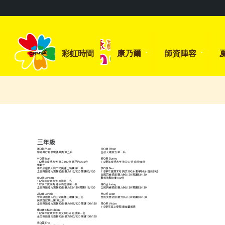
彩虹時間
康乃爾
師資陣容