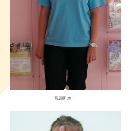
葛麗蘇 (南非)